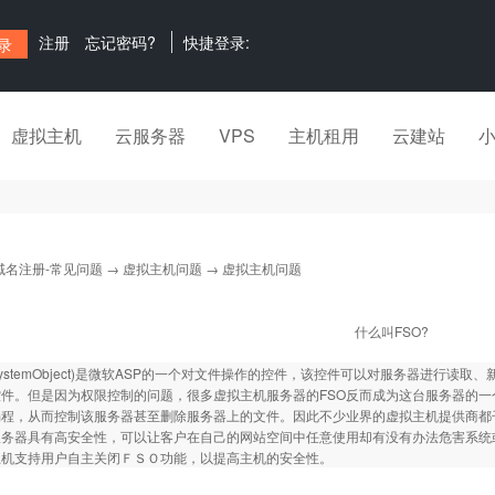
注册
忘记密码?
快捷登录:
虚拟主机
云服务器
VPS
主机租用
云建站
域名注册-常见问题
→
虚拟主机问题
→ 虚拟主机问题
什么叫FSO?
ileSystemObject)是微软ASP的一个对文件操作的控件，该控件可以对服务器进
件。但是因为权限控制的问题，很多虚拟主机服务器的FSO反而成为这台服务器的一
程，从而控制该服务器甚至删除服务器上的文件。因此不少业界的虚拟主机提供商都干
服务器具有高安全性，可以让客户在自己的网站空间中任意使用却有没有办法危害系统
主机支持用户自主关闭ＦＳＯ功能，以提高主机的安全性。