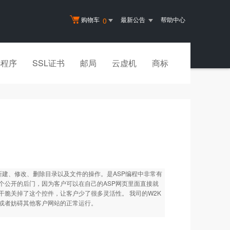
购物车
最新公告
帮助中心
0
小程序
SSL证书
邮局
云虚机
商标
行读取、新建、修改、删除目录以及文件的操作。是ASP编程中非常有
个公开的后门，因为客户可以在自己的ASP网页里面直接就
脆关掉了这个控件，让客户少了很多灵活性。 我司的W2K
或者妨碍其他客户网站的正常运行。