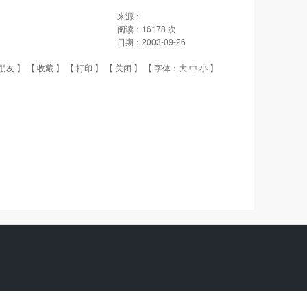
来源：
阅读：
16178
次
日期：
2003-09-26
朋友
】 【
收藏
】 【
打印
】 【
关闭
】 【 字体：
大
中
小
】