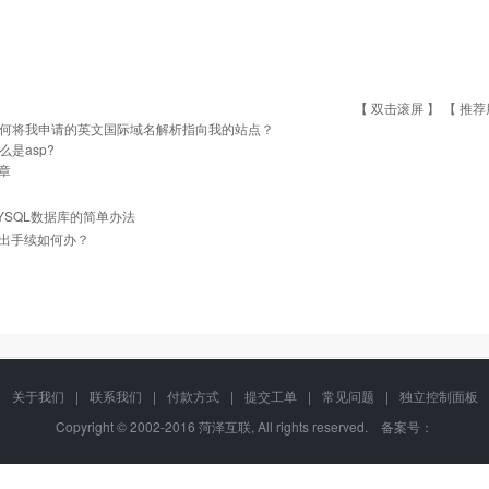
【 双击滚屏 】 【
推荐
何将我申请的英文国际域名解析指向我的站点？
么是asp?
章
YSQL数据库的简单办法
出手续如何办？
关于我们
|
联系我们
|
付款方式
|
提交工单
|
常见问题
|
独立控制面板
Copyright © 2002-2016 菏泽互联, All rights reserved. 备案号：