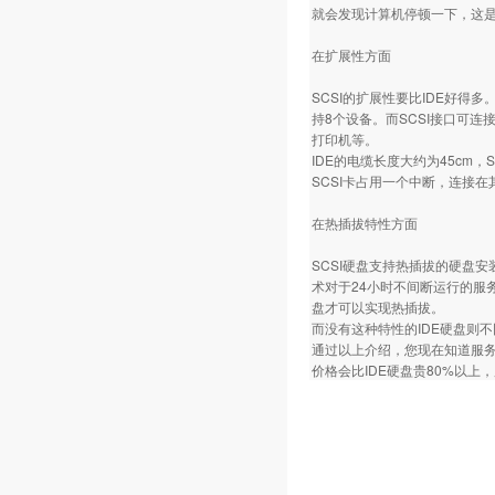
就会发现计算机停顿一下，这是
在扩展性方面
SCSI的扩展性要比IDE好得
持8个设备。而SCSI接口可连
打印机等。
IDE的电缆长度大约为45cm，
SCSI卡占用一个中断，连接
在热插拔特性方面
SCSI硬盘支持热插拔的硬盘
术对于24小时不间断运行的服
盘才可以实现热插拔。
而没有这种特性的IDE硬盘则
通过以上介绍，您现在知道服务器
价格会比IDE硬盘贵80%以上