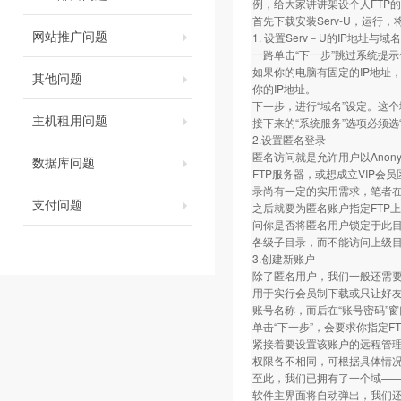
例，给大家讲讲架设个人FTP
首先下载安装Serv-U，运行
网站推广问题
1. 设置Serv－U的IP地址与域名
一路单击“下一步”跳过系统提示
如果你的电脑有固定的IP地址，
其他问题
你的IP地址。
下一步，进行“域名”设定。这个域名
主机租用问题
接下来的“系统服务”选项必须
2.设置匿名登录
匿名访问就是允许用户以Ano
数据库问题
FTP服务器，或想成立VIP会
录尚有一定的实用需求，笔者在
支付问题
之后就要为匿名账户指定FTP
问你是否将匿名用户锁定于此目
各级子目录，而不能访问上级
3.创建新账户
除了匿名用户，我们一般还需
用于实行会员制下载或只让好友访
账号名称，而后在“账号密码”
单击“下一步”，会要求你指定
紧接着要设置该账户的远程管理员
权限各不相同，可根据具体情
至此，我们已拥有了一个域——ftp.
软件主界面将自动弹出，我们