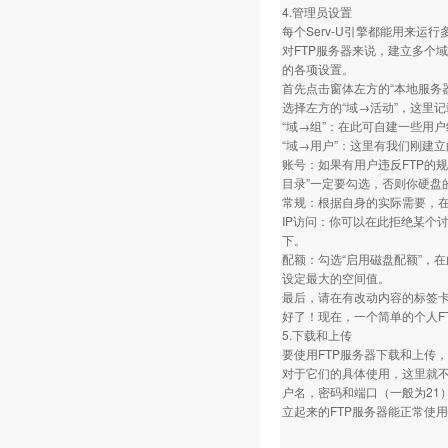
4.管理员设置
每个Serv-U引擎都能用来运行
对FTP服务器来说，建立多个
的各项设置。
首先点击窗体左方的“本地服务
选择左方的“域→活动”，这里
“域→组”：在此可自建一些用
“域→用户”：这里有我们刚建
账号：如果有用户违反FTP的
目录”一定要勾选，否则你硬盘
常规：根据自身的实际需要，在
IP访问：你可以在此拒绝某个讨
下。
配额：勾选“启用磁盘配额”，在
设定最大的空间值。
最后，请在有改动内容的标签卡
好了！现在，一个简单的个人F
5.下载和上传
要使用FTP服务器下载和上传，就要
对于它们的具体使用，这里就不
户名，密码和端口（一般为21
立起来的FTP服务器能正常使