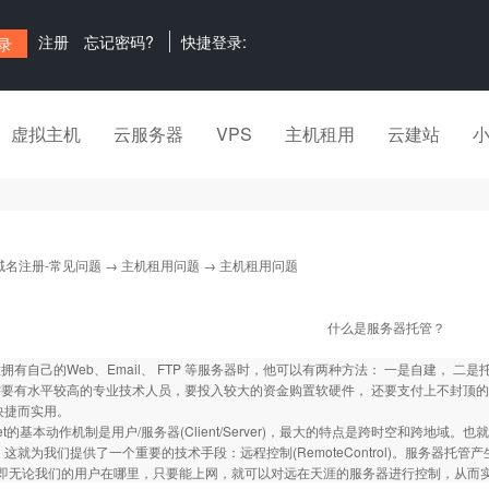
注册
忘记密码?
快捷登录:
虚拟主机
云服务器
VPS
主机租用
云建站
域名注册-常见问题
→
主机租用问题
→ 主机租用问题
什么是服务器托管？
拥有自己的Web、Email、 FTP 等服务器时，他可以有两种方法： 一是自建， 二是
有水平较高的专业技术人员，要投入较大的资金购置软硬件， 还要支付上不封顶的
快捷而实用。
net的基本动作机制是用户/服务器(Client/Server)，最大的特点是跨时空和跨
 这就为我们提供了一个重要的技术手段：远程控制(RemoteControl)。服务器托管产
。即无论我们的用户在哪里，只要能上网，就可以对远在天涯的服务器进行控制，从而