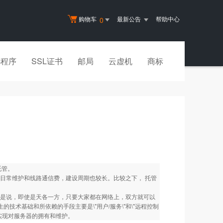
购物车
最新公告
帮助中心
0
小程序
SSL证书
邮局
云虚机
商标
托管。
日常维护和线路通信费，建设周期也较长。比较之下， 托管
地域。也就是说，即使是天各一方，只要大家都在网络上，双方就可以
生的技术基础和所依赖的手段主要是\"用户/服务\"和\"远程控制
实现对服务器的拥有和维护。