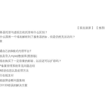
【 双击滚屏 】 【
推荐
务器托管与虚拟主机托管有什么区别？
什么我将一个域名解析到了服务器的Ip，但是仍然无法访问？
章
通自己的B模式代理平台?
份及导入mysql数据库(图形版)
现在购买了一定容量的邮箱，以后还可以扩容吗？
与IP备案管理系统常见问题总结
net错误信息以及处理方法
行在线支付
箱故障诊断问题集锦
0C0133错误的解决方案