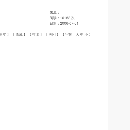
来源：
阅读：
10182
次
日期：
2006-07-01
朋友
】 【
收藏
】 【
打印
】 【
关闭
】 【 字体：
大
中
小
】