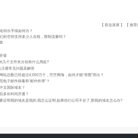
【 双击滚屏 】 【
推荐
名转出手续如何办？
们的空间支持多少人在线，限制流量吗？
章
价值
里的几个文件夹分别有什么用处?
名注册常见问题及解答
网站总数已经超过4,000万个，茫茫网海，如何才能“突围”而出？
范电子邮件病毒和“邮件炸弹”？
中文国际域名？
后多长时间开通？
要证明我的域名是我的,我怎么证明,如果你们公司不在了,那我的域名怎么办?