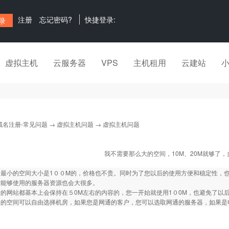
注册
忘记密码?
快捷登录:
虚拟主机
云服务器
VPS
主机租用
云建站
域名注册-常见问题
→
虚拟主机问题
→ 虚拟主机问题
我不需要那么大的空间，10M、20M就够了
的最小的空间大小是1００M的，价格也不贵。同时为了您以后的使用方便和稳定性，
所能够使用的服务器资源也会大很多。
的网站都基本上会保持在５0M左右的内容的，您一开始就使用1０0M，也避免了以
司的空间可以自由选择机房，如果您是网通的客户，您可以选取网通的服务器，如果是