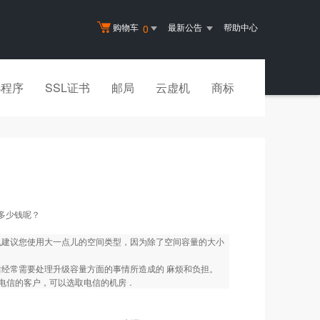
购物车
最新公告
帮助中心
0
小程序
SSL证书
邮局
云虚机
商标
，多少钱呢？
也建议您使用大一点儿的空间类型，因为除了空间容量的大小
后经常需要处理升级容量方面的事情所造成的 麻烦和负担。
电信的客户，可以选取电信的机房．