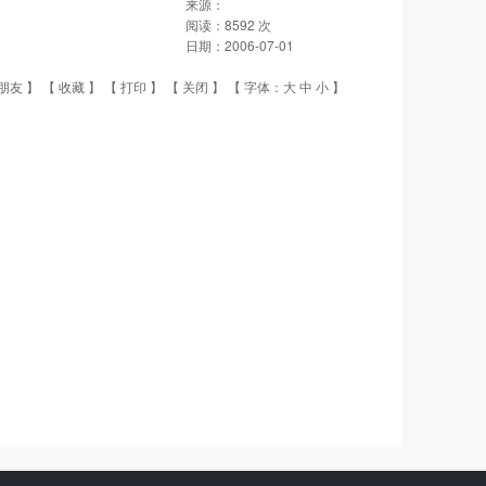
来源：
阅读：
8592
次
日期：
2006-07-01
朋友
】 【
收藏
】 【
打印
】 【
关闭
】 【 字体：
大
中
小
】